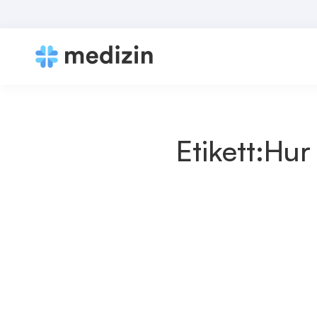
Etikett:Hur
November 27, 2023
Köpa billiga Zolpidem 10mg online ut