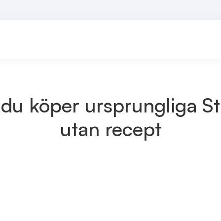
 du köper ursprungliga St
utan recept
an recept i Mariefred