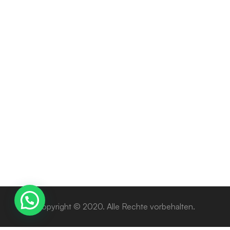
SMÄRTLINDRING
Tramadol 25mg, 50mg ,100mg , 225mg
Preisspanne:
190
€
–
3000
€
190 €
bis
3000 €
Copyright © 2020. Alle Rechte vorbehalten.