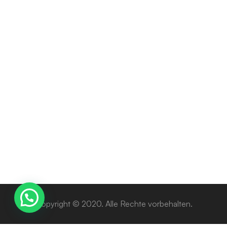
SMÄRTLINDRING
Tramadol 25mg, 50mg ,100mg , 225mg
Preisspanne:
190
€
–
3000
€
190 €
bis
3000 €
Copyright © 2020. Alle Rechte vorbehalten.