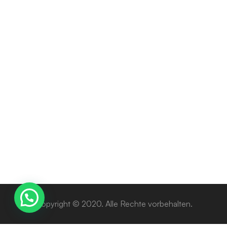
ANTI BEROENDEFRAMKALLANDE
subutex
Preisspanne:
170
€
–
800
€
170 €
bis
800 €
Copyright © 2020. Alle Rechte vorbehalten.