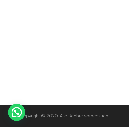
ADHD
citodon
Preisspanne:
200
€
–
1300
€
200 €
bis
1300 €
Copyright © 2020. Alle Rechte vorbehalten.